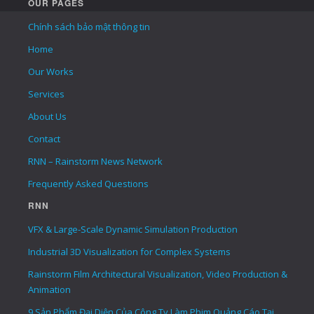
OUR PAGES
Chính sách bảo mật thông tin
Home
Our Works
Services
About Us
Contact
RNN – Rainstorm News Network
Frequently Asked Questions
RNN
VFX & Large-Scale Dynamic Simulation Production
Industrial 3D Visualization for Complex Systems
Rainstorm Film Architectural Visualization, Video Production &
Animation
9 Sản Phẩm Đại Diện Của Công Ty Làm Phim Quảng Cáo Tại