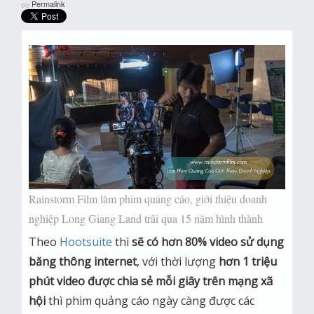
Permalink
Rainstorm Film làm phim quảng cáo, giới thiệu doanh
nghiệp Long Giang Land trãi qua 15 năm hình thành
Theo
Hootsuite
thì
sẽ có hơn 80% video sử dụng
băng thông internet
, với thời lượng
hơn 1 triệu
phút video được chia sẻ mỗi giây trên mạng xã
hội
thì phim quảng cáo ngày càng được các