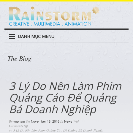
DANH MỤC MENU
The Blog
3 Lý Do Nên Làm Phim
Quảng Cáo Để Quảng
Bá Doanh Nghiệp
vupham
November 18, 2016
News
By
On
In
With
Comments Off
on 3 Lý Do Nên Làm Phim Quảng Cáo Để Quảng Bá Doanh Nghiệp