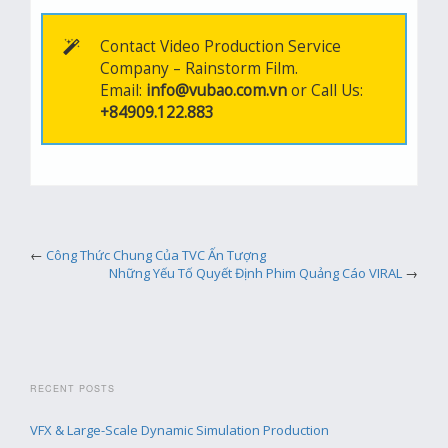
Contact Video Production Service
Company – Rainstorm Film.
Email:
info@vubao.com.vn
or Call Us:
+84909.122.883
←
Công Thức Chung Của TVC Ấn Tượng
Những Yếu Tố Quyết Định Phim Quảng Cáo VIRAL
→
RECENT POSTS
VFX & Large-Scale Dynamic Simulation Production