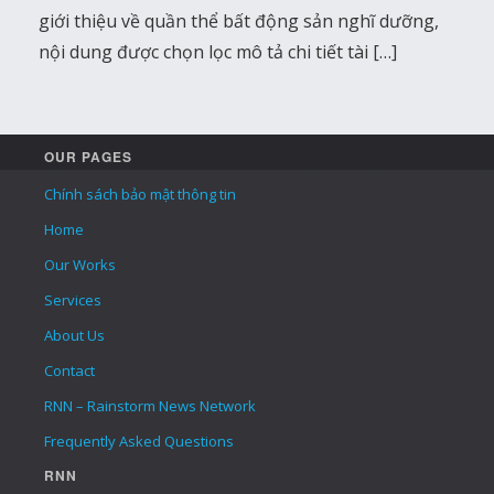
giới thiệu về quần thể bất động sản nghĩ dưỡng,
nội dung được chọn lọc mô tả chi tiết tài […]
OUR PAGES
Chính sách bảo mật thông tin
Home
Our Works
Services
About Us
Contact
RNN – Rainstorm News Network
Frequently Asked Questions
RNN