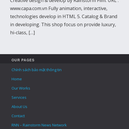
Creative design & develop by Rainstorm Film. URL :
www.capa.com.vn Fully animation, interactive,
technologies develop in HTML 5. Catalog & Brand
in developing. This shop focus on provide luxury,
hi-class, […]
OUR PAGES
Chính sách bảo mật thông tin
Home
Our Works
Services
About Us
Contact
RNN – Rainstorm News Network