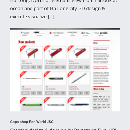
Ha Long, North of Vietnam. View from hill look at
ocean and part of Ha Long city. 3D design &
execute visualize […]
Capa shop-Pen World JSC