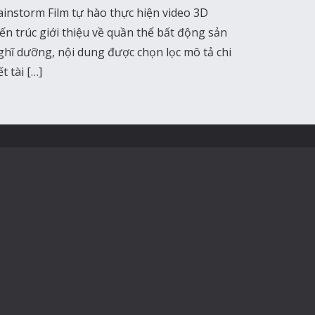
ainstorm Film tự hào thực hiện video 3D
iến trúc giới thiệu về quần thể bất động sản
ghĩ dưỡng, nội dung được chọn lọc mô tả chi
ết tài […]