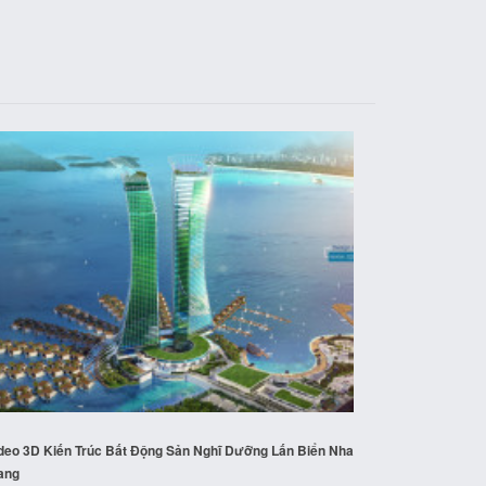
deo 3D Kiến Trúc Bất Động Sản Nghĩ Dưỡng Lấn Biển Nha
ang