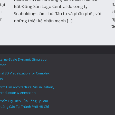
tại
R
Bất Động Sản Lago Central do công ty
u
k
Seaholdings làm chủ đầu tư và phân phối, với
ư
n
những thiết kế nhấn mạnh […]
ti
Large-Scale Dynamic Simulation
tion
rial 3D Visualization for Complex
ms
rm Film Architectural Visualization,
Production & Animation
Phẩm Đại Diện Của Công Ty Làm
uảng Cáo Tại Thành Phố Hồ Chí