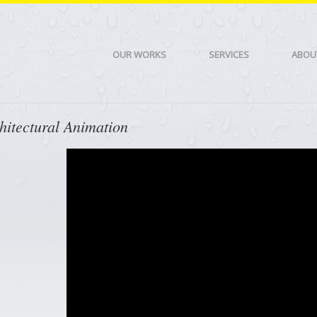
OUR WORKS
SERVICES
ABOU
itectural Animation