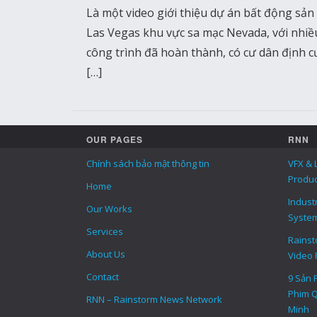
Là một video giới thiệu dự án bất động sản 
Las Vegas khu vực sa mạc Nevada, với nhiề
công trình đã hoàn thành, có cư dân định c
[…]
OUR PAGES
RNN
Chính sách bảo mật thông tin
VFX & 
Produc
Home
Indust
Our Works
Syste
Services
Rainsto
About Us
Video 
Contact
9 Sản 
Phim Q
RNN – Rainstorm News Network
Minh