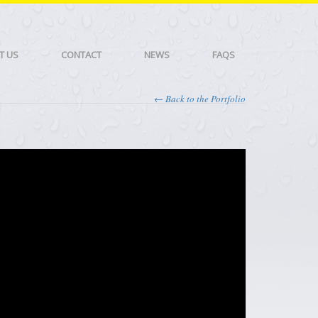
T US
CONTACT
NEWS
FAQS
← Back to the Portfolio