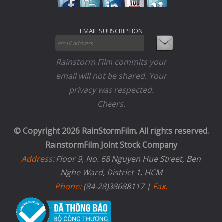
EMAIL SUBSCRIPTION
Rainstorm Film commits your
email will not be shared. Your
privacy was respected.
Cheers.
© Copyright 2026 RainStormFilm. All rights reserved.
RainstormFilm Joint Stock Company
Address:
Floor 9, No. 68 Nguyen Hue Street, Ben
Nghe Ward, District 1, HCM
Phone:
(84-28)38688117 |
Fax: