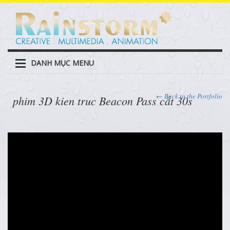
DANH MỤC MENU
← Back to the Portfolio
phim 3D kien truc Beacon Pass cắt 30s