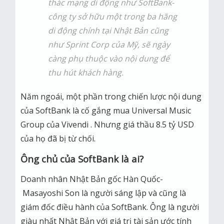
thác mạng di động như SoftBank-
công ty sở hữu một trong ba hãng
di động chính tại Nhật Bản cũng
như Sprint Corp của Mỹ, sẽ ngày
càng phụ thuộc vào nội dung để
thu hút khách hàng.
Năm ngoái, một phần trong chiến lược nội dung
của SoftBank là cố gắng mua Universal Music
Group của Vivendi . Nhưng giá thầu 8.5 tỷ USD
của họ đã bị từ chối.
Ông chủ của SoftBank là ai?
Doanh nhân Nhật Bản gốc Hàn Quốc-
Masayoshi Son là người sáng lập và cũng là
giám đốc điều hành của SoftBank. Ông là người
giàu nhất Nhật Bản với giá trị tài sản ước tính