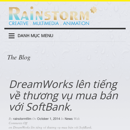
DANH MỤC MENU
The Blog
DreamWorks lên tiếng
về thương vụ mua bán
với SoftBank.
rainstormfilm
October 1, 2014
News
By
On
In
With
Comments Off
on DreamWorks lên tiếng về thương vụ mua bán với SoftBank.