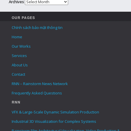
Archives
OUR PAGES
Chính sách bảo mật thông tin
Home
Our Works
Services
About Us
Contact
RNN – Rainstorm News Network
Frequently Asked Questions
RNN
VFX & Large-Scale Dynamic Simulation Production
Industrial 3D Visualization for Complex Systems
Rainstorm Film Architectural Visualization, Video Production &