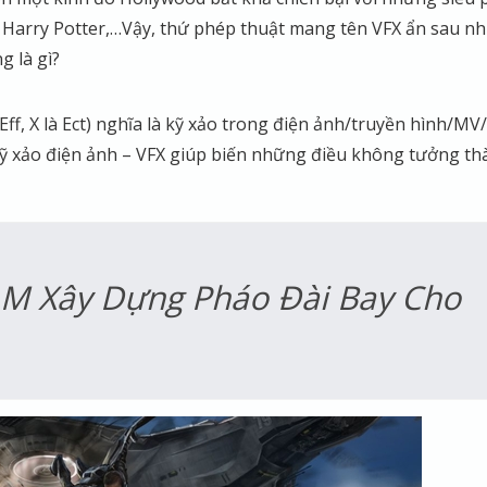
, Harry Potter,…Vậy, thứ phép thuật mang tên VFX ẩn sau n
g là gì?
là Eff, X là Ect) nghĩa là kỹ xảo trong điện ảnh/truyền hình/M
 xảo điện ảnh – VFX giúp biến những điều không tưởng th
ILM Xây Dựng Pháo Đài Bay Cho