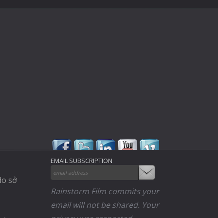
EMAIL SUBSCRIPTION
do sở
Rainstorm Film commits your
email will not be shared. Your