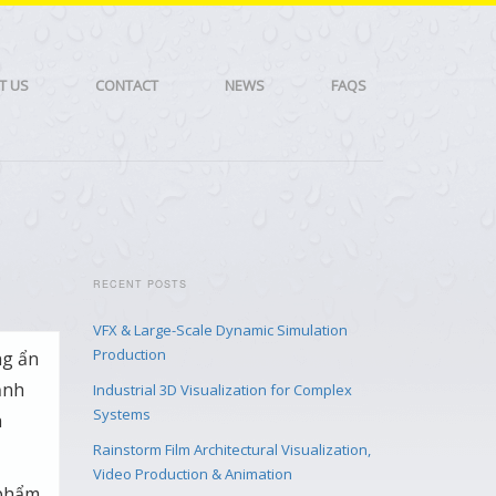
T US
CONTACT
NEWS
FAQS
RECENT POSTS
VFX & Large-Scale Dynamic Simulation
Production
ng ẩn
ảnh
Industrial 3D Visualization for Complex
Systems
a
Rainstorm Film Architectural Visualization,
Video Production & Animation
 phẩm