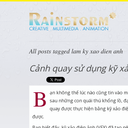
All posts tagged lam ky xao dien anh
Cảnh quay sử dụng kỹ xả
B
ạn không thể lúc nào cũng tin vào mắ
sau những con quái thú khổng lồ, đ
quay được thực hiện bằng kỹ xảo điệ
được.
Bạn biết đấy, kỹ xảo điện ảnh (VFX) đã tạo 