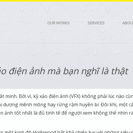
OUR WORKS
SERVICES
ABOU
o điện ảnh mà bạn nghĩ là thật
t mình. Bởi vì, kỹ xảo điện ảnh (VFX) không phải lúc nào cũ
ại dương mênh mông hay rừng rậm huyền bí. Đôi khi, một c
n ảnh tốt nhất là đủ tinh tế để người xem không thể nhìn r
nên một kinh đô Hollywood bất khả chiến bại với những siêu