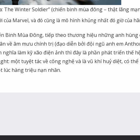
: The Winter Soldier” (chiến binh mùa đông – thật lãng mạn
i của Marvel, và đó cũng là mô hình khủng nhất đó giờ của h
iến Binh Mùa Đông, tiếp theo thương hiệu những anh hùng 
ân về âm mưu chính trị (đạo diễn bởi đội ngũ anh em Antho
 nghĩa làm kỹ xão điện ảnh thì đây là phần phát triển thế h
ight: một tuyệt tác về công nghệ và là vũ khí huỷ diệt, có thể
ột lúc hàng triệu nạn nhân.