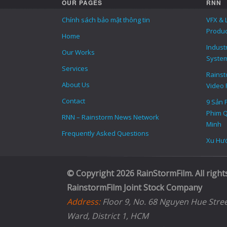
OUR PAGES
RNN
Chính sách bảo mật thông tin
VFX & 
Produc
Home
Indust
Our Works
Syste
Services
Rainsto
About Us
Video 
Contact
9 Sản 
Phim Q
RNN – Rainstorm News Network
Minh
Frequently Asked Questions
Xu Hướ
© Copyright 2026 RainStormFilm. All right
RainstormFilm Joint Stock Company
Address:
Floor 9, No. 68 Nguyen Hue Stre
Ward, District 1, HCM