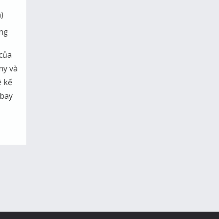
)
ãng
của
ny và
ệ kế
 bay