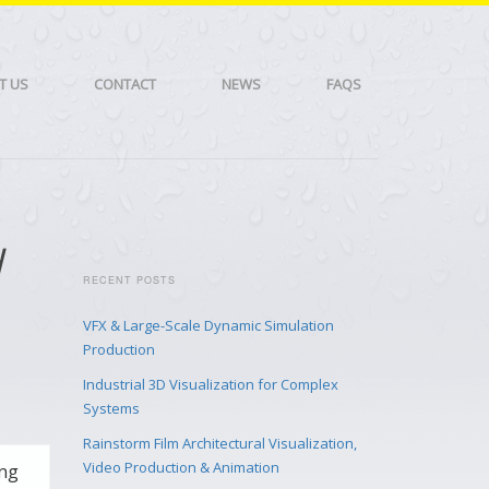
T US
CONTACT
NEWS
FAQS
d
RECENT POSTS
VFX & Large-Scale Dynamic Simulation
Production
Industrial 3D Visualization for Complex
Systems
Rainstorm Film Architectural Visualization,
Video Production & Animation
ừng