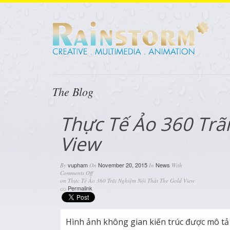
The Blog
Thực Tế Ảo 360 Trã
View
vupham
November 20, 2015
News
By
On
In
With
Comments Off
on Thực Tế Ảo 360 Trãi Nghiệm Nội Thất The Gold View
Permalink
Hình ảnh không gian kiến trúc được mô tả 