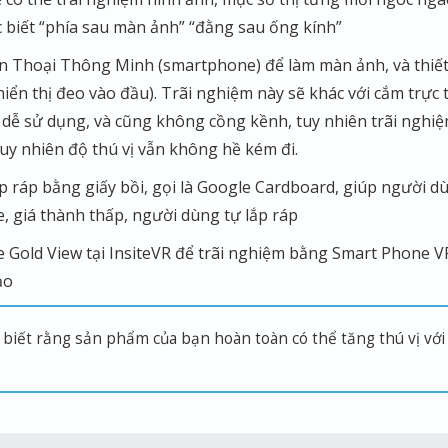
biết “phía sau màn ảnh” “đằng sau ống kính”
n Thoại Thông Minh (smartphone) để làm màn ảnh, và thiết
hiển thị đeo vào đầu). Trãi nghiệm này sẽ khác với cắm trực 
ại dễ sử dụng, và cũng không cồng kềnh, tuy nhiên trãi nghi
uy nhiên độ thú vị vẫn không hề kém đi.
p ráp bằng giấy bồi, gọi là Google Cardboard, giúp người d
, giá thành thấp, người dùng tự lắp ráp
e Gold View tại InsiteVR để trãi nghiệm bằng Smart Phone V
ạo
 biết rằng sản phẩm của bạn hoàn toàn có thể tăng thú vị với