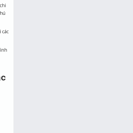
chi
phú
 các
hình
ác