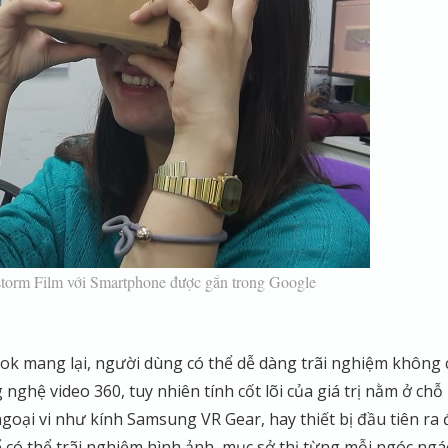
nstorm Film với Smartphone được gắn trong Google
ok mang lại, người dùng có thể dễ dàng trãi nghiệm không 
nghệ video 360, tuy nhiên tính cốt lõi của giá trị nằm ở chỗ
goại vi như kính Samsung VR Gear, hay thiết bị đầu tiên ra 
ể có thể trãi nghiệm hình ảnh, mục sở thị từng mỗi ngóc ngá