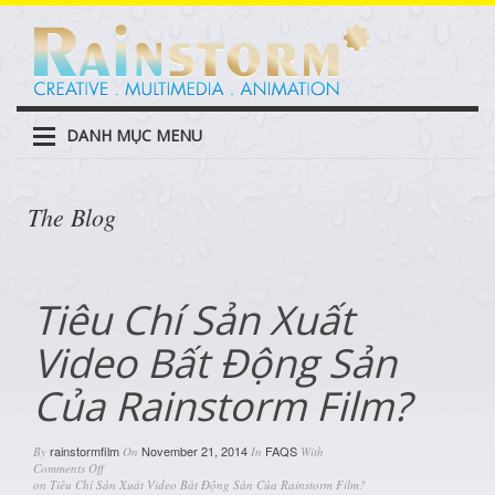
DANH MỤC MENU
The Blog
Tiêu Chí Sản Xuất
Video Bất Động Sản
Của Rainstorm Film?
rainstormfilm
November 21, 2014
FAQS
By
On
In
With
Comments Off
on Tiêu Chí Sản Xuất Video Bất Động Sản Của Rainstorm Film?