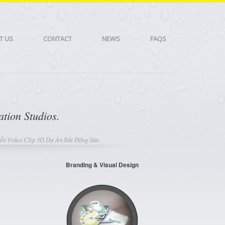
T US
CONTACT
NEWS
FAQS
tion Studios.
ển Video Clip 3D Dự Án Bất Động Sản.
Branding & Visual Design