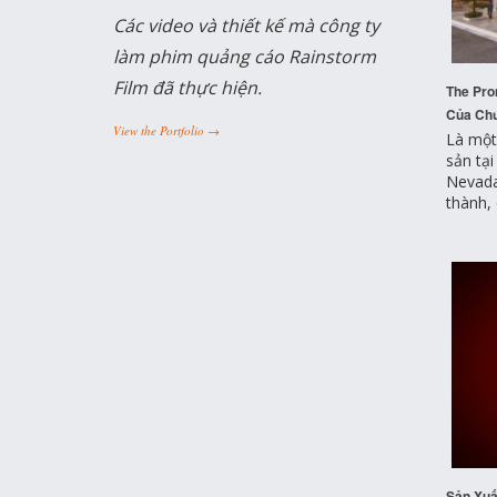
Các video và thiết kế mà công ty
làm phim quảng cáo Rainstorm
Film đã thực hiện.
The Pro
Của Chư
View the Portfolio →
Là một
sản tạ
Nevada
thành,
Sản Xuấ