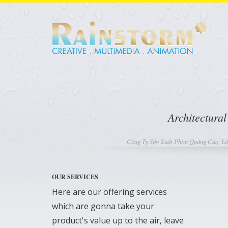
Architectura
Công Ty Sản Xuất Phim Quảng Cáo, Là
OUR SERVICES
Here are our offering services
which are gonna take your
product's value up to the air, leave