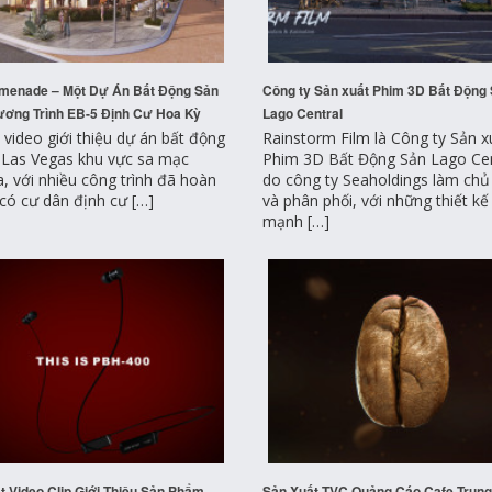
menade – Một Dự Án Bất Động Sản
Công ty Sản xuất Phim 3D Bất Động
ơng Trình EB-5 Định Cư Hoa Kỳ
Lago Central
 video giới thiệu dự án bất động
Rainstorm Film là Công ty Sản x
i Las Vegas khu vực sa mạc
Phim 3D Bất Động Sản Lago Cen
, với nhiều công trình đã hoàn
do công ty Seaholdings làm chủ
 có cư dân định cư […]
và phân phối, với những thiết k
mạnh […]
t Video Clip Giới Thiệu Sản Phẩm
Sản Xuất TVC Quảng Cáo Cafe Trung