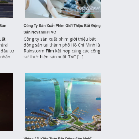
 Sản
Công Ty Sản Xuất Phim Giới Thiệu Bất Động
Sản Novahill #TVC
uất
Công ty sản xuất phim giới thiệu bất
tral
động sản tại thành phố Hồ Chí Minh là
 đầu tư
Rainstorm Film kết hợp cùng các cộng
ế nhấn
sự thực hiện sản xuất TVC […]
Video 3D Kiến Trúc Bất Động Sản Nghĩ