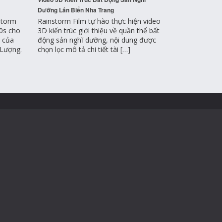
Dưỡng Lấn Biển Nha Trang
storm
Rainstorm Film tự hào thực hiện video
0s cho
3D kiến trúc giới thiệu về quần thể bất
i của
động sản nghĩ dưỡng, nội dung được
 Lượng.
chọn lọc mô tả chi tiết tài […]