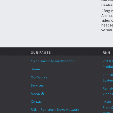
Headset
Công t
Animat
video c
headse
và sản 
OUR PAGES
RNN
Chính sách bảo mật thông tin
VFX & 
Produc
Home
Indust
Our Works
Syste
Services
Rainsto
About Us
Video 
Contact
9 Sản 
Phim Q
RNN – Rainstorm News Network