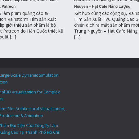
 Patreon
Nguyên – Hạt Cafe Năng Lượng
y làm phim quảng cáo &
Kết hợp cùng các cộng sự, Rain
ion Rainstorm Film sản xuất
Film Sản Xuất TVC Quảng Cáo 3
lip giới thiệu sản phẩm là bộ
chiến dịch ra mắt sản phẩm mớ
t Patreon do Hàn Quốc thiết kế
Trung Nguyên – Hạt Cafe Năng
xuất […]
[…]
Large-Scale Dynamic Simulation
tion
rial 3D Visualization for Complex
ms
rm Film Architectural Visualization,
Production & Animation
Phẩm Đại Diện Của Công Ty Làm
uảng Cáo Tại Thành Phố Hồ Chí