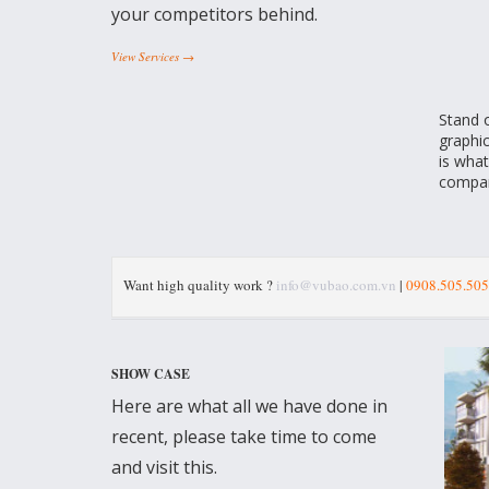
your competitors behind.
View Services →
Stand 
graphic
is wha
compa
Want high quality work ?
info@vubao.com.vn
|
0908.505.505
SHOW CASE
Here are what all we have done in
recent, please take time to come
and visit this.