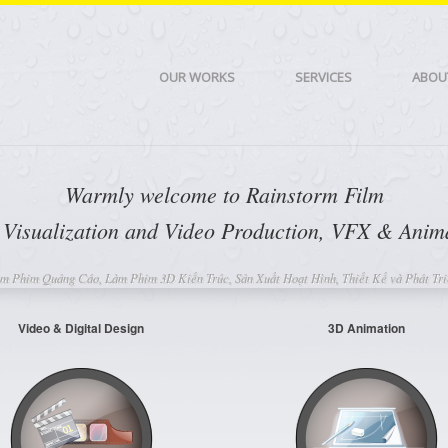
OUR WORKS
SERVICES
ABOU
Warmly welcome to Rainstorm Film
l Visualization and Video Production, VFX & Anima
m Phim Quảng Cáo, Làm Phim 3D Kiến Trúc, Sản Xuất Hoạt Hình, Thiết Kế và Phát Tri
Video & Digital Design
3D Animation