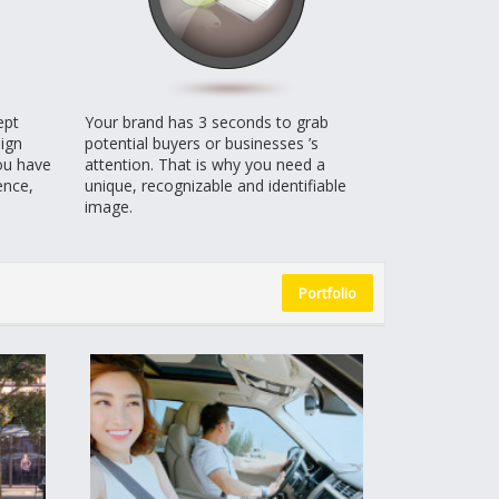
ept
Your brand has 3 seconds to grab
ign
potential buyers or businesses ’s
you have
attention. That is why you need a
ence,
unique, recognizable and identifiable
image.
Portfolio