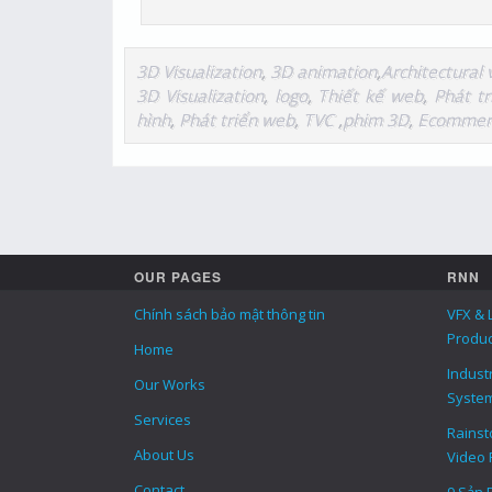
3D Visualization
,
3D animation
,
Architectural 
3D Visualization
,
logo
,
Thiết kế web
,
Phát t
hình
,
Phát triển web
,
TVC
,
phim 3D
,
Ecommer
OUR PAGES
RNN
Chính sách bảo mật thông tin
VFX & 
Produc
Home
Indust
Our Works
Syste
Services
Rainsto
About Us
Video 
Contact