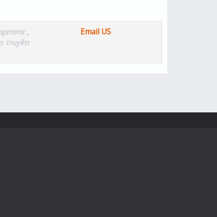
lopment
,
Email US
o truyền