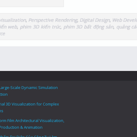
visualization
,
Perspective Rendering
,
Digital Design
,
Web Deve
riển web
,
phim 3D kiến trúc
,
phim 3D bất động sản
,
quảng cá
ce
Large-Scale Dynamic Simulation
tion
rial 3D Visualization for Complex
ms
rm Film Architectural Visualization,
Production & Animation