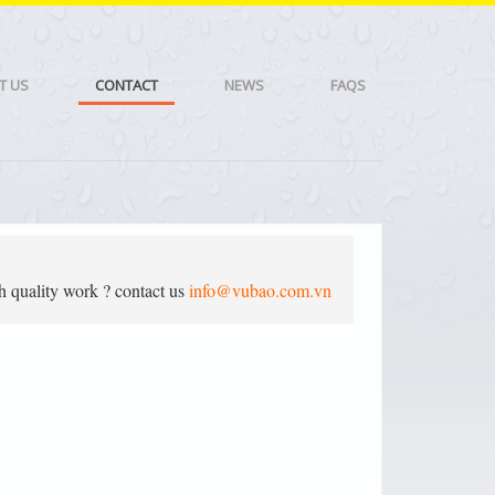
T US
CONTACT
NEWS
FAQS
 quality work ? contact us
info@vubao.com.vn