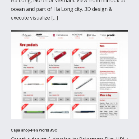
Ha Long, North of Vietnam. View from hill look at
ocean and part of Ha Long city. 3D design &
execute visualize […]
Capa shop-Pen World JSC