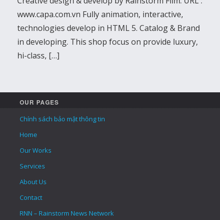
Creative design & develop by Rainstorm Film. URL :
www.capa.com.vn Fully animation, interactive,
technologies develop in HTML 5. Catalog & Brand
in developing. This shop focus on provide luxury,
hi-class, […]
OUR PAGES
Chính sách bảo mật thông tin
Home
Our Works
Services
About Us
Contact
RNN – Rainstorm News Network