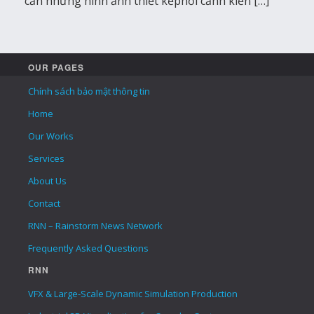
cần những hình ảnh thiết kếphối cảnh kiến […]
OUR PAGES
Chính sách bảo mật thông tin
Home
Our Works
Services
About Us
Contact
RNN – Rainstorm News Network
Frequently Asked Questions
RNN
VFX & Large-Scale Dynamic Simulation Production