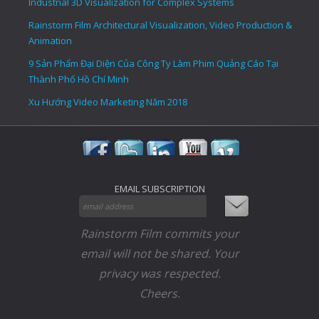
Industrial 3D Visualization for Complex Systems
Rainstorm Film Architectural Visualization, Video Production &
Animation
9 Sản Phẩm Đại Diện Của Công Ty Làm Phim Quảng Cáo Tại
Thành Phố Hồ Chí Minh
Xu Hướng Video Marketing Năm 2018
EMAIL SUBSCRIPTION
Rainstorm Film commits your
email will not be shared. Your
privacy was respected.
Cheers.