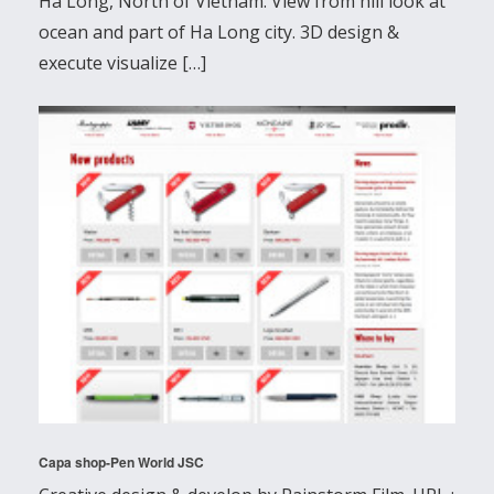
Ha Long, North of Vietnam. View from hill look at
ocean and part of Ha Long city. 3D design &
execute visualize […]
Capa shop-Pen World JSC