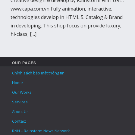
Creative design & develop by Rainstorm Film. URL :
www.capa.com.vn Fully animation, interactive,
technologies develop in HTML 5. Catalog & Brand
in developing. This shop focus on provide luxury,
hi-class, […]
OUR PAGES
Chính sách bảo mật thông tin
Home
Our Works
Services
About Us
Contact
RNN – Rainstorm News Network