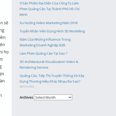
9 Sản Phẩm Đại Diện Của Công Ty Làm
Phim Quảng Cáo Tại Thành Phố Hồ Chí
Minh
ẳn sẽ
Xu Hướng Video Marketing Năm 2018
ng
Tuyển Nhân Viên Dựng Hình 3D Modelling
iền
Năm Của Những Influence Trong
rên
Marketing Doanh Nghiệp B2B
hi họ
Làm Phim Quảng Cáo Tại Sao ?
ệm
3D Architectural Visualization Video &
g
Rendering Service
ps
Quảng Cáo, Tiếp Thị Truyền Thông Và Xây
oàn
Dựng Thương Hiệu Khác Nhau Ra Sao?
ARCHIVES
n
Archives