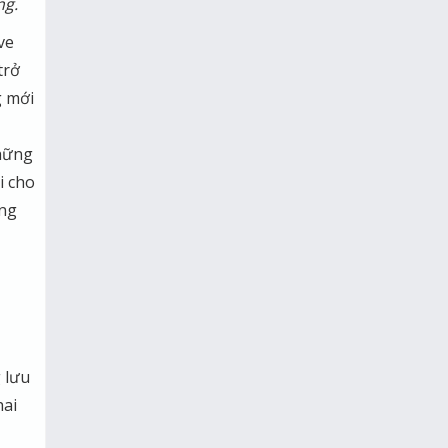
ng.
ve
trở
 mới
hững
i cho
ăng
 lưu
hai