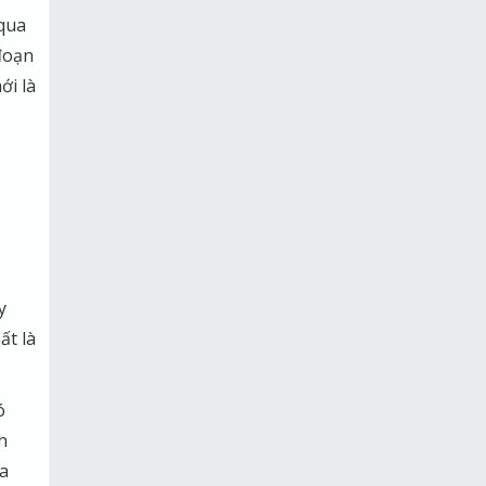
 qua
đoạn
ới là
y
ất là
ó
h
ữa