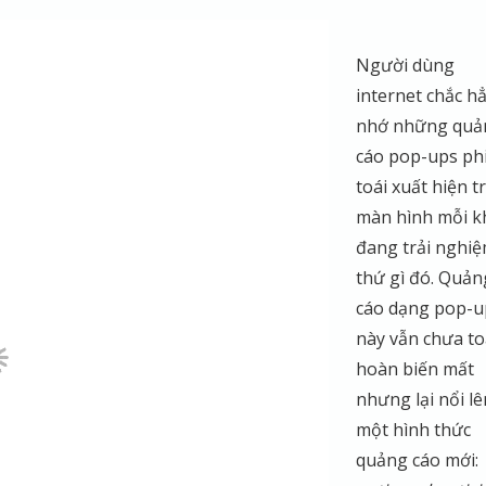
Người dùng
internet chắc h
nhớ những quả
cáo pop-ups ph
toái xuất hiện t
màn hình mỗi k
đang trải nghi
thứ gì đó. Quản
cáo dạng pop-u
này vẫn chưa t
hoàn biến mất
nhưng lại nổi lê
một hình thức
quảng cáo mới: