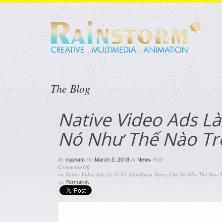
The Blog
Native Video Ads L
Nó Như Thế Nào Tr
vupham
March 5, 2018
News
By
On
In
With
Comments Off
on Native Video Ads Là Gì Và Tầm Quan Trọng Của Nó Như Thế Nào 
Permalink