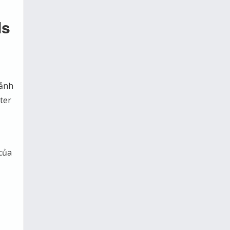
ds
 ảnh
ter
của