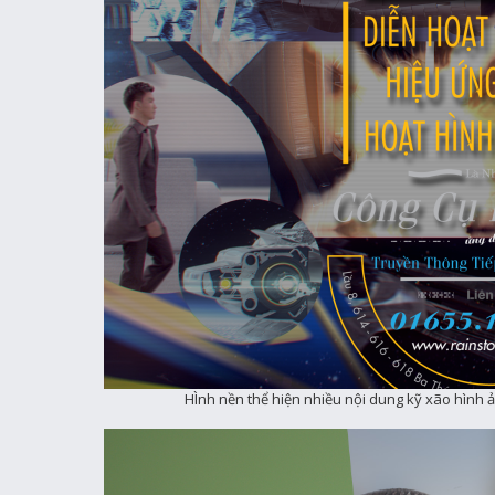
HÌnh nền thể hiện nhiều nội dung kỹ xão hình 