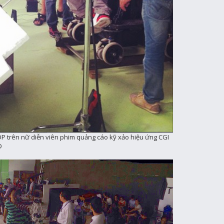
OP trên nữ diễn viên phim quảng cáo kỹ xảo hiệu ứng CGI
D