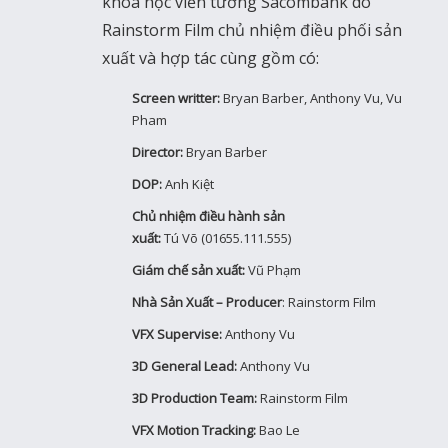
khoa học viễn tưởng Sacombank do
Rainstorm Film chủ nhiệm điều phối sản
xuất và hợp tác cùng gồm có:
Screen writter:
Bryan Barber, Anthony Vu, Vu
Pham
Director:
Bryan Barber
DOP:
Anh Kiệt
Chủ nhiệm điều hành sản
xuất:
Tú Võ (01655.111.555)
Giám chế sản xuất:
Vũ Phạm
Nhà Sản Xuất – Producer
: Rainstorm Film
VFX Supervise:
Anthony Vu
3D General Lead:
Anthony Vu
3D Production Team:
Rainstorm Film
VFX Motion Tracking:
Bao Le