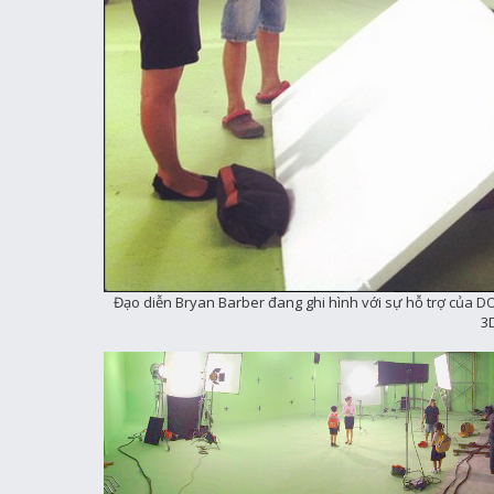
Đạo diễn Bryan Barber đang ghi hình với sự hỗ trợ của D
3