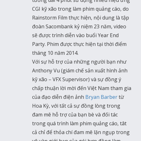
tưởng dài 4 phút sử dụng nhiều hiệu ứng
CGI kỹ xão trong làm phim quảng cáo, do
Rainstorm Film thực hiện, nội dung là tập
đoàn Sacombank kỷ niệm 23 năm, video
sẽ được trình diễn vào buổi Year End
Party. Phim được thực hiện tại thời điểm
tháng 10 năm 2014.
Với sự hỗ trợ của những người bạn như
Anthony Vu (giám chế sản xuất hình ảnh
kỹ xão – VFX Supervisor) và sự đồng ý
chấp thuận lời mời đến Việt Nam tham gia
của đạo diễn điện ảnh
Bryan Barber
từ
Hoa Kỳ, với tất cả sự đồng lòng trong
đam mê hỗ trợ của bạn bè và đối tác
trong quá trình làm phim quảng cáo, tât
cả chỉ để thỏa chí đam mê lặn ngụp trong