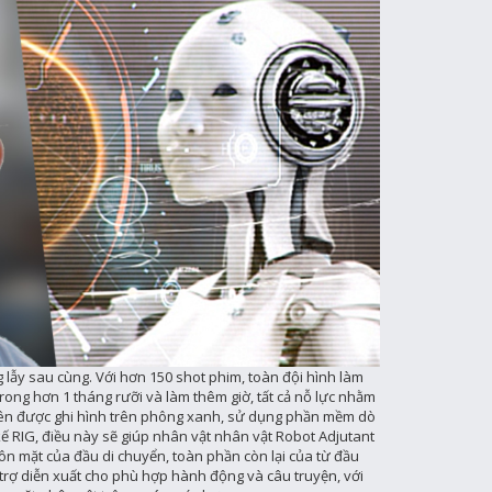
g lẫy sau cùng. Với hơn 150 shot phim, toàn đội hình làm
rong hơn 1 tháng rưỡi và làm thêm giờ, tất cả nỗ lực nhằm
viên được ghi hình trên phông xanh, sử dụng phần mềm dò
ế RIG, điều này sẽ giúp nhân vật nhân vật Robot Adjutant
ôn mặt của đầu di chuyển, toàn phần còn lại của từ đầu
 trợ diễn xuất cho phù hợp hành động và câu truyện, với