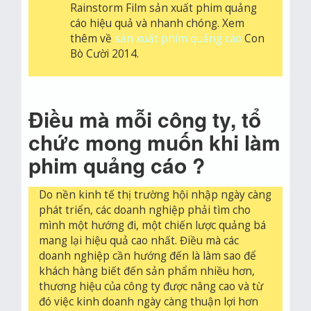
Rainstorm Film sản xuất phim quảng
cáo hiệu quả và nhanh chóng. Xem
thêm về
sản xuất phim quảng cáo
Con
Bò Cười 2014.
Điều mà mỗi công ty, tổ
chức mong muốn khi làm
phim quảng cáo ?
Do nền kinh tế thị trường hội nhập ngày càng
phát triển, các doanh nghiệp phải tìm cho
Rain
mình một hướng đi, một chiến lược quảng bá
đang
mang lại hiệu quả cao nhất. Điều mà các
là
doanh nghiệp cần hướng đến là làm sao để
một
khách hàng biết đến sản phẩm nhiều hơn,
trong
thương hiệu của công ty được nâng cao và từ
nhữn
đó việc kinh doanh ngày càng thuận lợi hơn
đơn