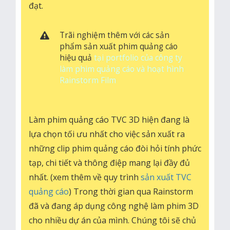
công
đạt.
sức
vào
công
Trãi nghiệm thêm với các sản
cuộc
phẩm sản xuất phim quảng cáo
phát
hiệu quả
tại portfolio của công ty
triển
làm phim quảng cáo và hoạt hình
nền
Rainstorm Film
kinh
tế
của
Làm phim quảng cáo TVC 3D hiện đang là
đất
lựa chọn tối ưu nhất cho việc sản xuất ra
nước
trong
những clip phim quảng cáo đòi hỏi tính phức
lĩnh
tạp, chi tiết và thông điệp mang lại đầy đủ
vực
nhất. (xem thêm về quy trình
sản xuất TVC
mà
quảng cáo
) Trong thời gian qua Rainstorm
chún
tôi
đã và đang áp dụng công nghệ làm phim 3D
đang
cho nhiều dự án của mình. Chúng tôi sẽ chủ
làm.