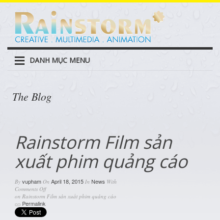
DANH MỤC MENU
The Blog
Rainstorm Film sản
xuất phim quảng cáo
vupham
April 18, 2015
News
By
On
In
With
Comments Off
on Rainstorm Film sản xuất phim quảng cáo
Permalink