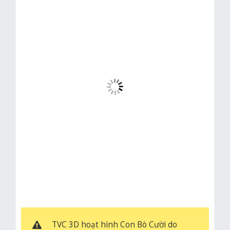
TVC 3D hoạt hình Con Bò Cười do