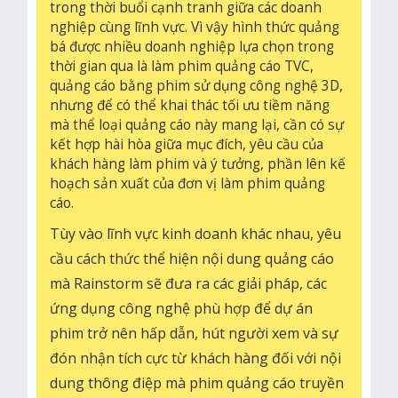
trong thời buổi cạnh tranh giữa các doanh
vị
nghiệp cùng lĩnh vực. Vì vậy hình thức quảng
làm
bá được nhiều doanh nghiệp lựa chọn trong
phim
thời gian qua là làm phim quảng cáo TVC,
quản
quảng cáo bằng phim sử dụng công nghệ 3D,
cáo
nhưng để có thể khai thác tối ưu tiềm năng
tiên
mà thể loại quảng cáo này mang lại, cần có sự
phon
kết hợp hài hòa giữa mục đích, yêu cầu của
tại
khách hàng làm phim và ý tưởng, phần lên kế
thàn
hoạch sản xuất của đơn vị làm phim quảng
phố
cáo.
hồ
chí
Tùy vào lĩnh vực kinh doanh khác nhau, yêu
minh
cầu cách thức thể hiện nội dung quảng cáo
chún
tôi
mà Rainstorm sẽ đưa ra các giải pháp, các
mon
ứng dụng công nghệ phù hợp để dự án
muố
phim trở nên hấp dẫn, hút người xem và sự
góp
đón nhận tích cực từ khách hàng đối với nội
một
phần
dung thông điệp mà phim quảng cáo truyền