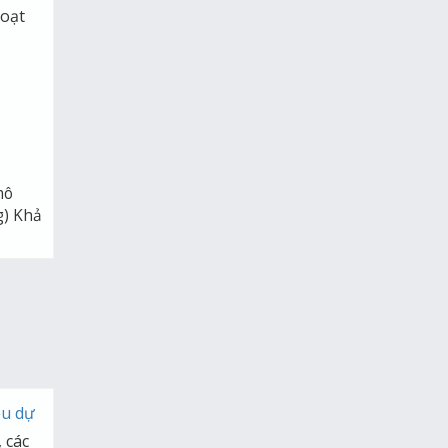
hoạt
mô
g) Khả
ệu dự
 các