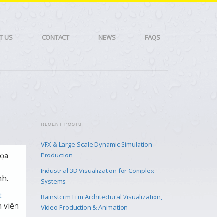
T US
CONTACT
NEWS
FAQS
RECENT POSTS
VFX & Large-Scale Dynamic Simulation
Họa
Production
Industrial 3D Visualization for Complex
nh.
Systems
t
Rainstorm Film Architectural Visualization,
 viên
Video Production & Animation