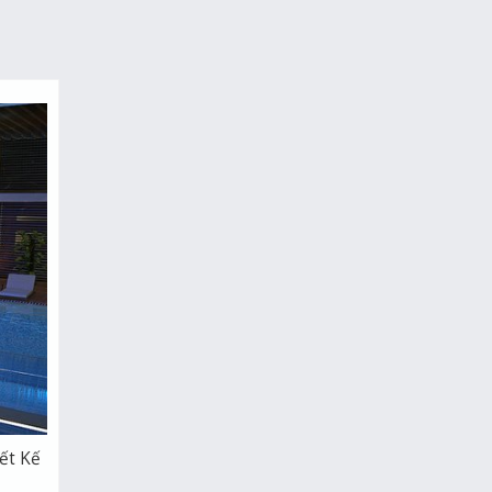
ết Kế