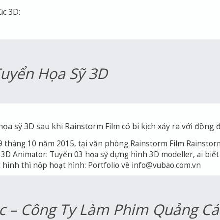
úc 3D:
Tuyển Họa Sỹ 3D
a sỹ 3D sau khi Rainstorm Film có bi kịch xảy ra với đồng 
 09 tháng 10 năm 2015, tại văn phòng Rainstorm Film Rainstor
3D Animator: Tuyển 03 họa sỹ dựng hình 3D modeller, ai biết
ạt hình thì nộp hoạt hình: Portfolio về info@vubao.com.vn
úc – Công Ty Làm Phim Quảng C